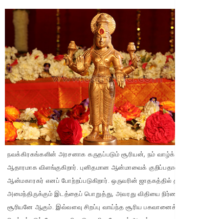
நவக்கிரகங்களின் அரசனாக கருதப்படும் சூரியன், நம் வாழ்க்கையின்
ஆதாரமாக விளங்குகிறார். புனிதமான ஆன்மாவைக் குறிப்பதால்,
ஆன்மகாரகர் எனப் போற்றப்படுகிறார். ஒருவரின் ஜாதகத்தில் தான்
அமைந்திருக்கும் இடத்தைப் பொறுத்து, அவரது விதியை நிர்ணயிப்பது
சூரியனே ஆகும். இவ்வளவு சிறப்பு வாய்ந்த சூரிய பகவானைக் குறித்துச்