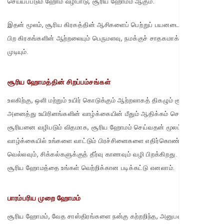
செய்யப்படும் ஹோம வழிபாடு, சூரிய ஹோமம் ஆகும்.
இதன் மூலம், சூரிய கிரகத்தின் ஆசிகளைப் பெற்றுப் பயனடைய முடியும்.
பிற கிரகங்களின் ஆற்றலையும் பெருமளவு, நமக்குச் சாதகமாக்கிக் கொள்ள
முடியும்.
சூரிய ஹோமத்தின் சிறப்பம்சங்கள்
உலகிற்கு, ஒளி மற்றும் உயிர் கொடுக்கும் ஆற்றலாகத் திகழும் சூரியன்,
அனைத்து உயிரினங்களின் வாழ்க்கையின் மீதும் ஆதிக்கம் செலுத்துகிறார்.
சூரியனை வழிபடும் விதமாக, சூரிய ஹோமம் செய்வதன் மூலம்,
வாழ்க்கையில் உங்களை வாட்டும் பிரச்சினைகளை எதிர்கொண்டு
வெல்லவும், சிக்கல்களுக்குத் தீர்வு காணவும் வழி பிறக்கிறது. எனவே,
சூரிய ஹோமத்தை உங்கள் வெற்றிக்கான படிக்கட்டு எனலாம்.
பாரம்பரிய முறை ஹோமம்
சூரிய ஹோமம், வேத சாஸ்திரங்களை நன்கு கற்றறிந்த, அனுபவம் வாய்ந்த