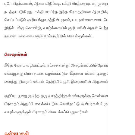
புரோகிதர்களால், ஆகம விதிப்படி, பக்தி சிரத்தையுடன், முறையாக
நடத்தப்படுகிறது. சக்தி வாய்ந்த இந்த கிரகத்தினை ஆராதிக்கும் வகையில்
செய்யப்படும் சூரிய ஹோமத்தின் மூலம், பல நன்மைகளைப் பெறலாம்.
இதில் பங்கு கொண்டு, வாழ்க்கையில் சூரியனின் அருள் பெற்று உங்கள்
நலனை பலவகையிலும் மேம்படுத்திக் கொள்ளுங்கள்.
பிரசாதங்கள்
இந்த ஹோம வழிபாட்டில், ரட்சை என்று அழைக்கப்படும் ஹோம பஸ்மம்
உங்களுக்கு பிரசாதமாக வழங்கப்படும். இதனை உங்கள் பூஜை அறையில்
வைத்து தினமும் உங்கள் நெற்றியில் பூசி இறைவனின் அருளைப் பெறலாம்.
குறிப்பு: பூஜை முடிந்த ஒரு வாரத்திற்குள் உங்களுக்கு சென்னையிலிருந்து
பிரசாதம் அனுப்பி வைக்கப்படும். வெளிநாட்டு அன்பர்கள் 2 முதல் 4
வாரங்களுக்குள் பிரசாதம் கிடைக்கப்பெறுவார்கள்.
நன்மைகள்