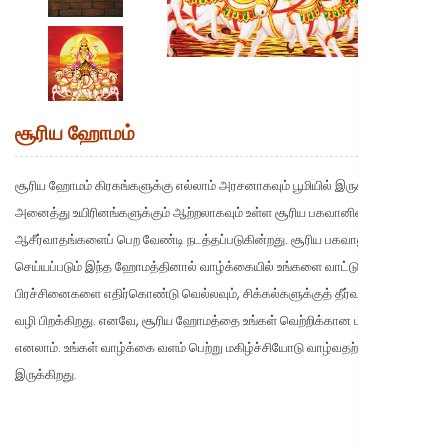
New to Astr
சூரிய ஹோமம்
சூரிய ஹோமம் கிரகங்களுக்கு எல்லாம் அரசனாகவும் பூமியில் இருக்கும்
அனைத்து உயிரினங்களுக்கும் ஆற்றலாகவும் உள்ள சூரிய பகவானின்
ஆசீர்வாதங்களைப் பெற வேண்டி நடத்தப்படுகின்றது. சூரிய பகவானுக்காக
செய்யப்படும் இந்த ஹோமத்தினால் வாழ்க்கையில் உங்களை வாட்டும்
பிரச்சினைகளை எதிர்கொண்டு வெல்லவும், சிக்கல்களுக்குத் தீர்வு காணவும்
வழி பிறக்கிறது. எனவே, சூரிய ஹோமத்தை உங்கள் வெற்றிக்கான படிக்கட்டு
எனலாம். உங்கள் வாழ்க்கை வளம் பெற்று மகிழ்ச்சியோடு வாழ்வதற்கு உதவியாக
இருக்கிறது.