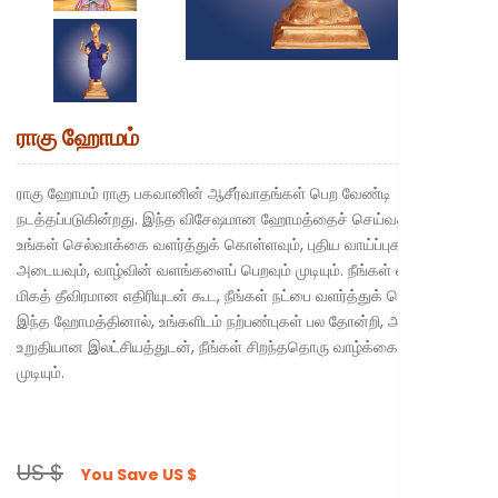
New to Astr
ராகு ஹோமம்
ராகு ஹோமம் ராகு பகவானின் ஆசீர்வாதங்கள் பெற வேண்டி
நடத்தப்படுகின்றது. இந்த விசேஷமான ஹோமத்தைச் செய்வதன் மூலம்,
உங்கள் செல்வாக்கை வளர்த்துக் கொள்ளவும், புதிய வாய்ப்புகளை
அடையவும், வாழ்வின் வளங்களைப் பெறவும் முடியும். நீங்கள் விரும்பினால்,
மிகத் தீவிரமான எதிரியுடன் கூட, நீங்கள் நட்பை வளர்த்துக் கொள்ளலாம்.
இந்த ஹோமத்தினால், உங்களிடம் நற்பண்புகள் பல தோன்றி, அதன் மூலம்
உறுதியான இலட்சியத்துடன், நீங்கள் சிறந்ததொரு வாழ்க்கை வாழ
முடியும்.
US $
You Save
US $