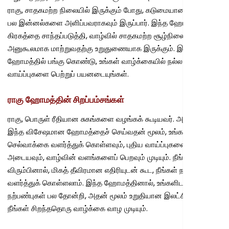
ராகு, சாதகமற்ற நிலையில் இருக்கும் போது, கடுமையானவராகவும்,
பல இன்னல்களை அளிப்பவராகவும் இருப்பார். இந்த ஹோமம், ராகு
கிரகத்தை சாந்தப்படுத்தி, வாழ்வில் சாதகமற்ற சூழ்நிலைகளையும்,
அனுகூலமாக மாற்றுவதற்கு உறுதுணையாக இருக்கும். இந்த
ஹோமத்தில் பங்கு கொண்டு, உங்கள் வாழ்க்கையில் நல்ல பல
வாய்ப்புகளை பெற்றுப் பயனடையுங்கள்.
ராகு ஹோமத்தின் சிறப்பம்சங்கள்
ராகு, பொருள் ரீதியான சுகங்களை வழங்கக் கூடியவர். அவர் குறித்து,
இந்த விசேஷமான ஹோமத்தைச் செய்வதன் மூலம், உங்கள்
செல்வாக்கை வளர்த்துக் கொள்ளவும், புதிய வாய்ப்புகளை
அடையவும், வாழ்வின் வளங்களைப் பெறவும் முடியும். நீங்கள்
விரும்பினால், மிகத் தீவிரமான எதிரியுடன் கூட, நீங்கள் நட்பை
வளர்த்துக் கொள்ளலாம். இந்த ஹோமத்தினால், உங்களிடம்
நற்பண்புகள் பல தோன்றி, அதன் மூலம் உறுதியான இலட்சியத்துடன்,
நீங்கள் சிறந்ததொரு வாழ்க்கை வாழ முடியும்.