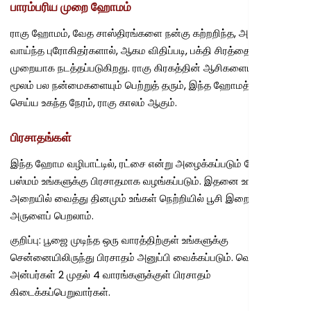
பாரம்பரிய முறை ஹோமம்
ராகு ஹோமம், வேத சாஸ்திரங்களை நன்கு கற்றறிந்த, அனுபவம்
வாய்ந்த புரோகிதர்களால், ஆகம விதிப்படி, பக்தி சிரத்தையுடன்,
முறையாக நடத்தப்படுகிறது. ராகு கிரகத்தின் ஆசிகளையும், அதன்
மூலம் பல நன்மைகளையும் பெற்றுத் தரும், இந்த ஹோமத்தைச்
செய்ய உகந்த நேரம், ராகு காலம் ஆகும்.
பிரசாதங்கள்
இந்த ஹோம வழிபாட்டில், ரட்சை என்று அழைக்கப்படும் ஹோம
பஸ்மம் உங்களுக்கு பிரசாதமாக வழங்கப்படும். இதனை உங்கள் பூஜை
அறையில் வைத்து தினமும் உங்கள் நெற்றியில் பூசி இறைவனின்
அருளைப் பெறலாம்.
குறிப்பு: பூஜை முடிந்த ஒரு வாரத்திற்குள் உங்களுக்கு
சென்னையிலிருந்து பிரசாதம் அனுப்பி வைக்கப்படும். வெளிநாட்டு
அன்பர்கள் 2 முதல் 4 வாரங்களுக்குள் பிரசாதம்
கிடைக்கப்பெறுவார்கள்.