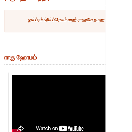
ஓம் ப்ரம் ப்ரீம் ப்ரௌம் ஸஹ் ராஹவே நமஹ
ராகு ஹோமம்