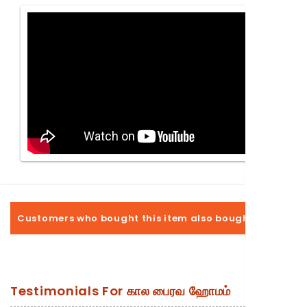
Customers who bought this item also bought
Testimonials For
கால பைரவ ஹோமம்