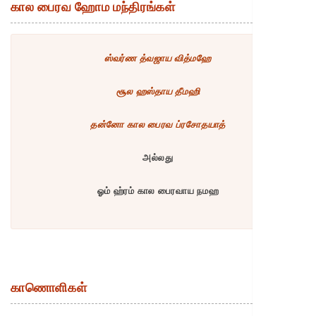
கால பைரவ ஹோம மந்திரங்கள்
ஸ்வர்ண த்வஜாய வித்மஹே
சூல ஹஸ்தாய தீமஹி
தன்னோ கால பைரவ ப்ரசோதயாத்
அல்லது
ஓம் ஹ்ரம் கால பைரவாய நமஹ
காணொளிகள்