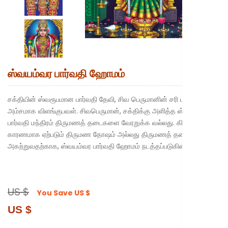
New to Astr
ஸ்வயம்வர பார்வதி ஹோமம்
சக்தியின் ஸ்வரூபமான பார்வதி தேவி, சிவ பெருமானின் சரி பாதி
அம்சமாக விளங்குபவள். சிவபெருமான், சக்திக்கு அளித்த ஸ்வயம்வர
பார்வதி மந்திரம் திருமணத் தடைகளை வேரறுக்க வல்லது. கிரக தோஷம்
காரணமாக ஏற்படும் திருமண தோஷம் அல்லது திருமணத் தடையை
அகற்றுவதற்காக, ஸ்வயம்வர பார்வதி ஹோமம் நடத்தப்படுகின்றது.
US $
You Save
US $
US $