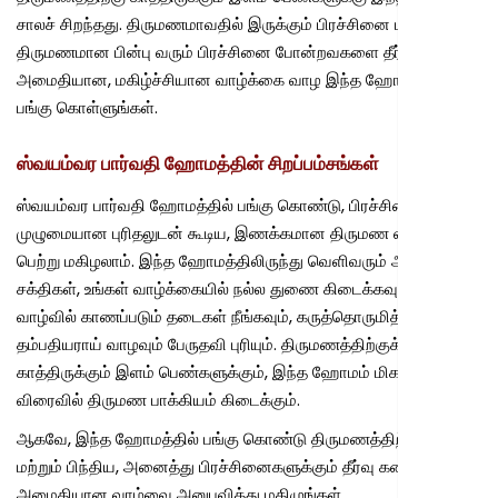
சாலச் சிறந்தது. திருமணமாவதில் இருக்கும் பிரச்சினை மற்றும்
திருமணமான பின்பு வரும் பிரச்சினை போன்றவகளை தீர்த்து,
அமைதியான, மகிழ்ச்சியான வாழ்க்கை வாழ இந்த ஹோமத்தில்
பங்கு கொள்ளுங்கள்.
ஸ்வயம்வர பார்வதி ஹோமத்தின் சிறப்பம்சங்கள்
ஸ்வயம்வர பார்வதி ஹோமத்தில் பங்கு கொண்டு, பிரச்சினைகளற்ற,
முழுமையான புரிதலுடன் கூடிய, இணக்கமான திருமண வாழ்வைப்
பெற்று மகிழலாம். இந்த ஹோமத்திலிருந்து வெளிவரும் ஆற்றல் மிக்க
சக்திகள், உங்கள் வாழ்க்கையில் நல்ல துணை கிடைக்கவும், திருமண
வாழ்வில் காணப்படும் தடைகள் நீங்கவும், கருத்தொருமித்த
தம்பதியராய் வாழவும் பேருதவி புரியும். திருமணத்திற்குக்
காத்திருக்கும் இளம் பெண்களுக்கும், இந்த ஹோமம் மிகவும் ஏற்றது.
விரைவில் திருமண பாக்கியம் கிடைக்கும்.
ஆகவே, இந்த ஹோமத்தில் பங்கு கொண்டு திருமணத்திற்கு முந்திய
மற்றும் பிந்திய, அனைத்து பிரச்சினைகளுக்கும் தீர்வு கண்டு,
அமைதியான வாழ்வை அனுபவித்து மகிழுங்கள்.