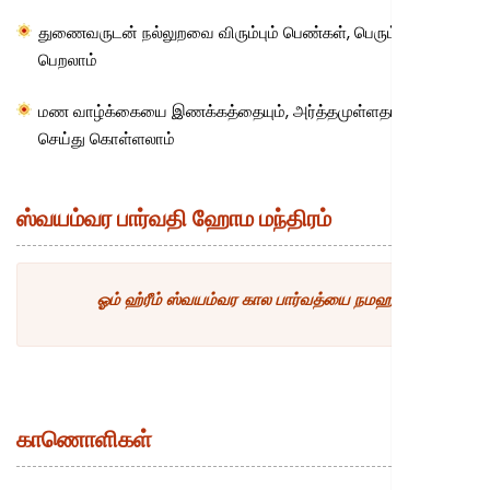
துணைவருடன் நல்லுறவை விரும்பும் பெண்கள், பெரும் பயன்
பெறலாம்
மண வாழ்க்கையை இணக்கத்தையும், அர்த்தமுள்ளதாகவும்
செய்து கொள்ளலாம்
ஸ்வயம்வர பார்வதி ஹோம மந்திரம்
ஓம் ஹ்ரீம் ஸ்வயம்வர கால பார்வத்யை நமஹ
காணொளிகள்