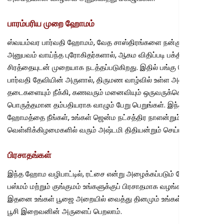
பாரம்பரிய முறை ஹோமம்
ஸ்வயம்வர பார்வதி ஹோமம், வேத சாஸ்திரங்களை நன்கு கற்றறிந்த,
அனுபவம் வாய்ந்த புரோகிதர்களால், ஆகம விதிப்படி பக்தி
சிரத்தையுடன் முறையாக நடத்தப்படுகிறது. இதில் பங்கு கொண்டு,
பார்வதி தேவியின் அருளால், திருமண வாழ்வில் உள்ள அனைத்து
தடைகளையும் நீக்கி, கணவரும் மனைவியும் ஒருவருக்கொருவர்
பொருத்தமான தம்பதியராக வாழும் பேறு பெறுங்கள். இந்த
ஹோமத்தை நீங்கள், உங்கள் ஜென்ம நட்சத்திர நாளன்றும்,
வெள்ளிக்கிழமைகளில் வரும் அஷ்டமி திதியன்றும் செய்யலாம்.
பிரசாதங்கள்
இந்த ஹோம வழிபாட்டில், ரட்சை என்று அழைக்கப்படும் ஹோம
பஸ்மம் மற்றும் குங்குமம் உங்களுக்குப் பிரசாதமாக வழங்கப்படும்.
இதனை உங்கள் பூஜை அறையில் வைத்து தினமும் உங்கள் நெற்றியில்
பூசி இறைவனின் அருளைப் பெறலாம்.