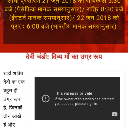
सीधा प्रसारण 21 जून 2018 को सांयकाल 5:30
बजे (पैसेफिक मानक समयानुसार)/ रात्रि 8:30 बजे
(ईस्टर्न मानक समयानुसार)/ 22 जून 2018 को
प्रातः 6:00 बजे (भारतीय मानक समयानुसार)
देवी चंडी: दिव्य माँ का उग्र रूप
चंडी शक्ति
देवी का एक
बहुत ही
उग्र रूप
है, जिनकी
तीन आंखें
हैं और