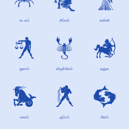
கடகம்
சிம்மம்
கன்னி
துலாம்
விருச்சிகம்
தனுசு
மகரம்
கும்பம்
மீனம்