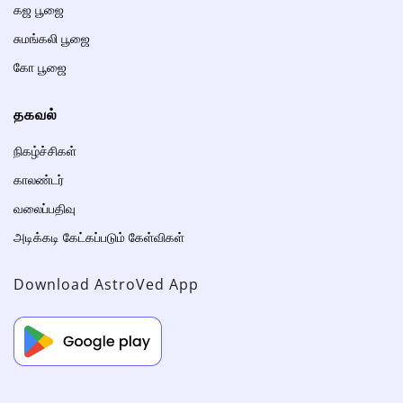
கஜ பூஜை
சுமங்கலி பூஜை
கோ பூஜை
தகவல்
நிகழ்ச்சிகள்
காலண்டர்
வலைப்பதிவு
அடிக்கடி கேட்கப்படும் கேள்விகள்
Download AstroVed App