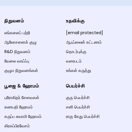
நிறுவனம்
உதவிக்கு
எங்களைப் பற்றி
[email protected]
ஆலோசனைக் குழு
ஆஃப்லைன் கட்டணம்
R&D நிறுவனம்
தொடர்புக்கு
வேலை வாய்ப்பு
வரைபடம்
குழும நிறுவனங்கள்
உங்கள் கருத்து
பூஜை & ஹோமம்
பெயர்ச்சி
புரோகிதர் சேவைகள்
குரு பெயர்ச்சி
கணபதி ஹோமம்
சனி பெயர்ச்சி
கருப்ப சுவாமி ஹோமம்
ராகு கேது பெயர்ச்சி
கிரகப்பிரவேசம்