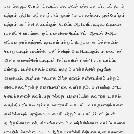
சவால்களும் தோன்றக்கூடும். தொழிலில் நல்ல தொடர்பாடல் திறன்
மற்றும் புத்திசாலித்தனத்தின் மூலம் நிலைத்தன்மை, முன்னேற்றம்
மற்றும் வளர்ச்சி கிடைக்கும். சேமிப்பு அதிகரிப்பதாலும் மிதமான
முதலீட்டு லாபங்களாலும் பணநிலை மேம்படும். ஆனால் 8-ஆம்
வீட்டின் தாக்கத்தால் உறவுகள் மற்றும் திருமண வாழ்க்கையில்
பொறுமையும் உணர்ச்சி முதிர்ச்சியும் அவசியமாகும். மாணவர்கள்
அதிக கவனச்சேர்மையுடன் தேர்வுகளில் வெற்றி பெற வாய்ப்பு
உள்ளது. உடல்நலத்தில் உணவு மற்றும் உறக்கத்தில் ஒழுங்கு
அவசியம். ஆன்மீக ரீதியாக இந்த காலம் தன்னடக்கம் மற்றும்
கிடைத்தவற்றுக்கு நன்றியுணர்வை வளர்க்கும். அளவுக்கு மீறிய
செயல்களைத் தவிர்ப்பது நல்லது. பிறரைப்பற்றி தவறாக பேசுதல்,
வதந்தி பரப்புதல் அல்லது உணர்ச்சி வசப்பட்ட வாக்குவாதங்களை
தவிர்க்கவும். தாழ்மை, அமைதி மற்றும் சுய கட்டுப்பாட்டுடன்
நடந்துகொண்டால், சிரமங்களையும் வளர்ச்சிக்கான வாய்ப்புகளாக
மாற்றிக் கொள்ள முடியும். இந்த உணர்ச்சி ரீதியாக நுணுக்கமான